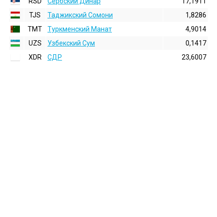
RSD
Сербский Динар
17,1911
TJS
Таджикский Сомони
1,8286
TMT
Туркменский Манат
4,9014
UZS
Узбекский Сум
0,1417
XDR
СДР
23,6007