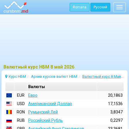
Romana
Русский
Togg
navig
Bалютный курс НБМ 8 май 2026
Курс НБМ
Архив курсов валют НБМ
Валютный курс 8 Май 2026
Валюты
EUR
Евро
20,1863
USD
Aмериканский Доллар
17,1536
RON
Румынский Лей
3,8347
RUB
Российский Рубль
0,2297
GBP
Английский Фунт Стерлингов
23,3681