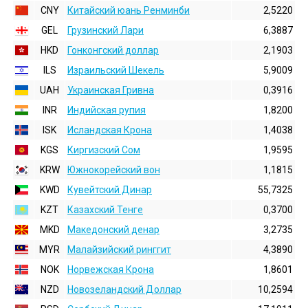
CNY
Китайский юань Ренминби
2,5220
GEL
Грузинский Лари
6,3887
HKD
Гонконгский доллаp
2,1903
ILS
Израильский Шекель
5,9009
UAH
Украинская Гривна
0,3916
INR
Индийская pупия
1,8200
ISK
Исландская Крона
1,4038
KGS
Киргизский Сом
1,9595
KRW
Южнокорейский вон
1,1815
KWD
Кувейтский Динар
55,7325
KZT
Казахский Тенге
0,3700
MKD
Македонский денар
3,2735
MYR
Малайзийский ринггит
4,3890
NOK
Норвежская Крона
1,8601
NZD
Новозеландский Доллар
10,2594