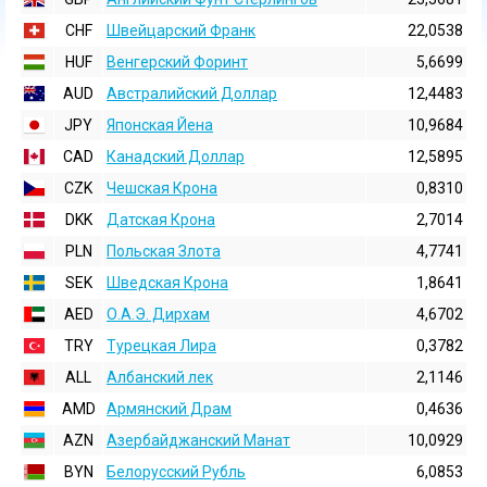
CHF
Швейцарский Франк
22,0538
HUF
Венгерский Форинт
5,6699
AUD
Австралийский Доллар
12,4483
JPY
Японская Йена
10,9684
CAD
Канадский Доллар
12,5895
CZK
Чешская Крона
0,8310
DKK
Датская Крона
2,7014
PLN
Польская Злота
4,7741
SEK
Шведская Крона
1,8641
AED
О.А.Э. Дирхам
4,6702
TRY
Турецкая Лира
0,3782
ALL
Албанский лек
2,1146
AMD
Армянский Драм
0,4636
AZN
Азербайджанский Манат
10,0929
BYN
Белорусский Рубль
6,0853