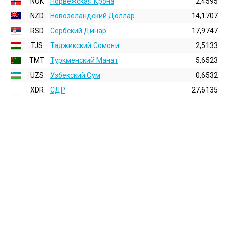
NOK
Норвежская Крона
2,4595
NZD
Новозеландский Доллар
14,1707
RSD
Сербский Динар
17,9747
TJS
Таджикский Сомони
2,5133
TMT
Туркменский Манат
5,6523
UZS
Узбекский Сум
0,6532
XDR
СДР
27,6135