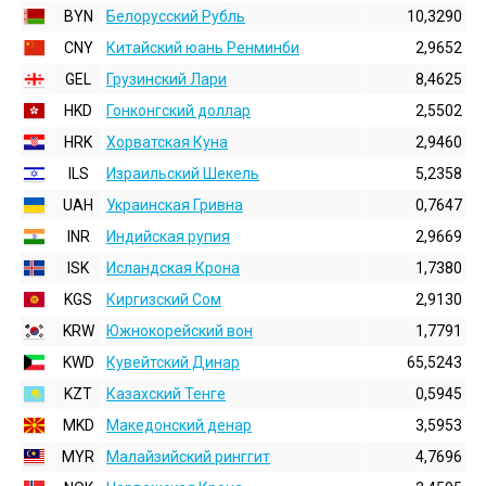
BYN
Белорусский Рубль
10,3290
CNY
Китайский юань Ренминби
2,9652
GEL
Грузинский Лари
8,4625
HKD
Гонконгский доллаp
2,5502
HRK
Хорватская Куна
2,9460
ILS
Израильский Шекель
5,2358
UAH
Украинская Гривна
0,7647
INR
Индийская pупия
2,9669
ISK
Исландская Крона
1,7380
KGS
Киргизский Сом
2,9130
KRW
Южнокорейский вон
1,7791
KWD
Кувейтский Динар
65,5243
KZT
Казахский Тенге
0,5945
MKD
Македонский денар
3,5953
MYR
Малайзийский ринггит
4,7696