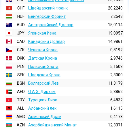
CHF
Швейцарский Франк
20,2240
HUF
Венгерский Форинт
7,2543
AUD
Австралийский Доллар
15,0114
JPY
Японская Йена
19,0957
CAD
Канадский Доллар
14,9861
CZK
Чешская Крона
0,8192
DKK
Датская Крона
2,9746
PLN
Польская Злота
5,1508
SEK
Шведская Крона
2,3000
BGN
Болгарский Лев
11,3179
AED
О.А.Э. Дирхам
5,3862
TRY
Турецкая Лира
6,4832
ALL
Албанский лек
1,6115
AMD
Армянский Драм
0,4178
AZN
Азербайджанский Манат
12,3371