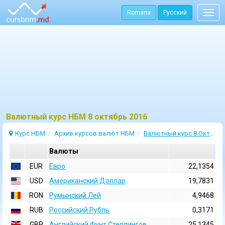
Romana
Русский
Togg
navig
Bалютный курс НБМ 8 октябрь 2016
Курс НБМ
Архив курсов валют НБМ
Валютный курс 8 Октябрь 2016
Валюты
EUR
Евро
22,1354
USD
Aмериканский Доллар
19,7831
RON
Румынский Лей
4,9468
RUB
Российский Рубль
0,3171
GBP
Английский Фунт Стерлингов
25,1345