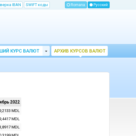
верка IBAN
SWIFT коды
Romana
Русский
Toggle Dropdown
ШИЙ КУРС ВАЛЮТ
АРХИВ КУРСОВ ВАЛЮТ
МОЛДОВЫ
НБМ
ябрь 2022
9,2133
MDL
9,4417
MDL
3,8917
MDL
0,3199
MDL