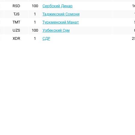
RSD
100
Сербский Динар
1
TJS
1
Таджикский Сомони
TMT
1
Туркменский Манат
UZS
100
Узбекский Сум
XDR
1
СДР
2