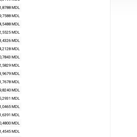
1,8788
MDL
9,7588
MDL
4,5488
MDL
2,5525
MDL
3,4326
MDL
4,2128
MDL
0,7843
MDL
2,5829
MDL
3,9679
MDL
1,7678
MDL
9,8240
MDL
5,2931
MDL
1,0465
MDL
1,6391
MDL
0,4800
MDL
1,4545
MDL