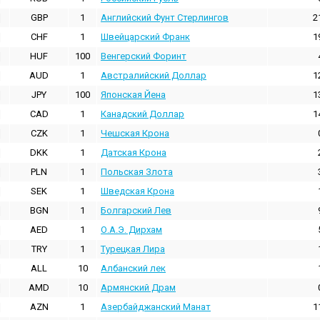
GBP
1
Английский Фунт Стерлингов
2
CHF
1
Швейцарский Франк
1
HUF
100
Венгерский Форинт
AUD
1
Австралийский Доллар
1
JPY
100
Японская Йена
1
CAD
1
Канадский Доллар
1
CZK
1
Чешская Крона
DKK
1
Датская Крона
PLN
1
Польская Злота
SEK
1
Шведская Крона
BGN
1
Болгарский Лев
AED
1
О.А.Э. Дирхам
TRY
1
Турецкая Лира
ALL
10
Албанский лек
AMD
10
Армянский Драм
AZN
1
Азербайджанский Манат
1