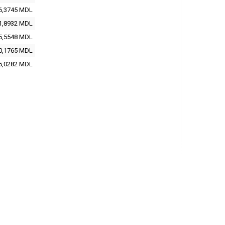
6,3745
MDL
1,8932
MDL
5,5548
MDL
0,1765
MDL
5,0282
MDL