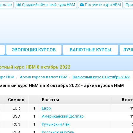
Доллар
Cредний обменный курс НБM
Получить курс НБМ
Про
ЭВОЛЮЦИЯ КУРСОВ
ВАЛЮТНЫЕ КУРСЫ
ЛУЧ
БАНКОВ
тный курс НБМ 8 октябрь 2022
урс НБМ
Архив курсов валют НБМ
Валютный курс 8 Октябрь 2022
менный курс НБМ на 8 октябрь 2022 - архив курсов НБМ
Cимвол
Валюты
8 окт
EUR
1
Евро
1
USD
1
Aмериканский Доллар
1
RON
1
Румынский Лей
RUB
1
Российский Рубль