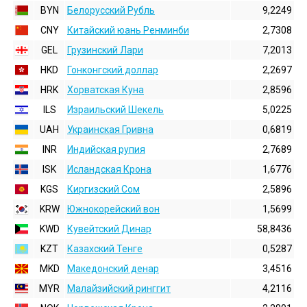
BYN
Белорусский Рубль
9,2249
CNY
Китайский юань Ренминби
2,7308
GEL
Грузинский Лари
7,2013
HKD
Гонконгский доллаp
2,2697
HRK
Хорватская Куна
2,8596
ILS
Израильский Шекель
5,0225
UAH
Украинская Гривна
0,6819
INR
Индийская pупия
2,7689
ISK
Исландская Крона
1,6776
KGS
Киргизский Сом
2,5896
KRW
Южнокорейский вон
1,5699
KWD
Кувейтский Динар
58,8436
KZT
Казахский Тенге
0,5287
MKD
Македонский денар
3,4516
MYR
Малайзийский ринггит
4,2116