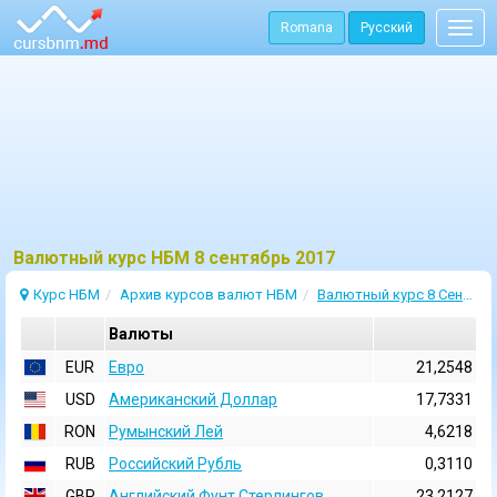
Romana
Русский
Togg
navig
Bалютный курс НБМ 8 сентябрь 2017
Курс НБМ
Архив курсов валют НБМ
Валютный курс 8 Сентябрь 2017
Валюты
EUR
Евро
21,2548
USD
Aмериканский Доллар
17,7331
RON
Румынский Лей
4,6218
RUB
Российский Рубль
0,3110
GBP
Английский Фунт Стерлингов
23,2127