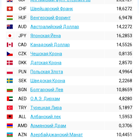
CHF
Швейцарский Франк
18,6272
HUF
Венгерский Форинт
6,9478
AUD
Австралийский Доллар
14,2272
JPY
Японская Йена
16,2853
CAD
Канадский Доллар
14,5526
CZK
Чешская Крона
0,8135
DKK
Датская Крона
2,8570
PLN
Польская Злота
4,9964
SEK
Шведская Крона
2,2268
BGN
Болгарский Лев
10,8659
AED
О.А.Э. Дирхам
4,8280
TRY
Турецкая Лира
5,1897
ALL
Албанский лек
1,5953
AMD
Армянский Драм
0,3706
AZN
Азербайджанский Манат
10,4451