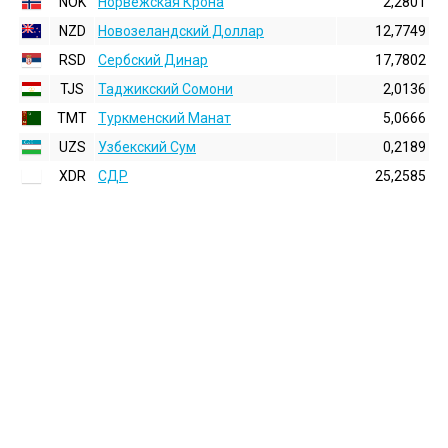
NOK
Норвежская Крона
2,2801
NZD
Новозеландский Доллар
12,7749
RSD
Сербский Динар
17,7802
TJS
Таджикский Сомони
2,0136
TMT
Туркменский Манат
5,0666
UZS
Узбекский Сум
0,2189
XDR
СДР
25,2585