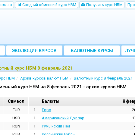
Доллар
Cредний обменный курс НБM
Получить курс НБМ
Про
ЭВОЛЮЦИЯ КУРСОВ
ВАЛЮТНЫЕ КУРСЫ
ЛУЧ
БАНКОВ
ютный курс НБМ 8 февраль 2021
урс НБМ
Архив курсов валют НБМ
Валютный курс 8 Февраль 2021
менный курс НБМ на 8 февраль 2021 - архив курсов НБМ
Cимвол
Валюты
8 фев
EUR
1
Евро
2
USD
1
Aмериканский Доллар
1
RON
1
Румынский Лей
RUB
1
Российский Рубль