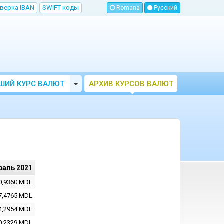
верка IBAN
SWIFT коды
Romana
Русский
Toggle Dropdown
ШИЙ КУРС ВАЛЮТ
АРХИВ КУРСОВ ВАЛЮТ
МОЛДОВЫ
НБМ
раль 2021
0,9360
MDL
7,4765
MDL
4,2954
MDL
0,2329
MDL