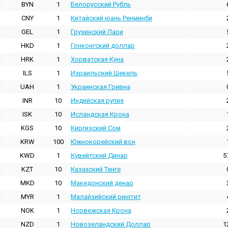
BYN
1
Белорусский Рубль
CNY
1
Китайский юань Ренминби
GEL
1
Грузинский Лари
HKD
1
Гонконгский доллаp
HRK
1
Хорватская Куна
ILS
1
Израильский Шекель
UAH
1
Украинская Гривна
INR
10
Индийская pупия
ISK
10
Исландская Крона
KGS
10
Киргизский Сом
KRW
100
Южнокорейский вон
KWD
1
Кувейтский Динар
5
KZT
10
Казахский Тенге
MKD
10
Македонский денар
MYR
1
Малайзийский ринггит
NOK
1
Норвежская Крона
NZD
1
Новозеландский Доллар
1