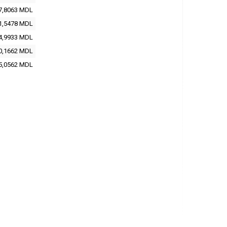
7,8063
MDL
1,5478
MDL
4,9933
MDL
0,1662
MDL
5,0562
MDL