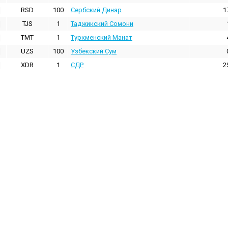
RSD
100
Сербский Динар
1
TJS
1
Таджикский Сомони
TMT
1
Туркменский Манат
UZS
100
Узбекский Сум
XDR
1
СДР
2