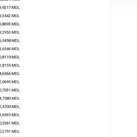
3,9217
MDL
9,3442
MDL
5,8693
MDL
3,2953
MDL
6,5458
MDL
3,6546
MDL
0,8119
MDL
2,8155
MDL
4,6566
MDL
2,0695
MDL
0,7031
MDL
4,7580
MDL
2,4700
MDL
1,6935
MDL
0,3361
MDL
0,2791
MDL