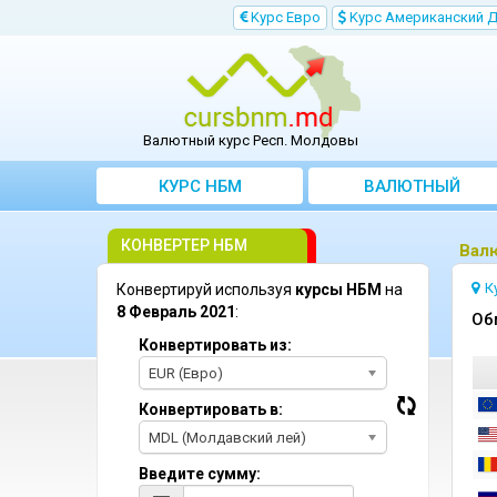
Kурс Евро
Kурс Aмериканский 
Валютный курс Респ. Молдовы
КУРС НБМ
BАЛЮТНЫЙ
KОНВЕРТЕР
КОНВЕРТЕР НБМ
Bал
К
Конвертируй используя
курсы НБМ
на
8 Февраль 2021
:
Oб
Конвертировать из:
EUR (Евро)
Конвертировать в:
MDL (Молдавский лей)
Введите сумму: