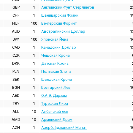
GBP
1
Английский Фунт Стерлингов
2
CHF
1
Швейцарский Франк
1
HUF
100
Венгерский Форинт
AUD
1
Австралийский Доллар
1
JPY
100
Японская Йена
1
CAD
1
Канадский Доллар
1
CZK
1
Чешская Крона
DKK
1
Датская Крона
PLN
1
Польская Злота
SEK
1
Шведская Крона
BGN
1
Болгарский Лев
1
AED
1
О.А.Э. Дирхам
TRY
1
Турецкая Лира
ALL
10
Албанский лек
AMD
10
Армянский Драм
AZN
1
Азербайджанский Манат
1