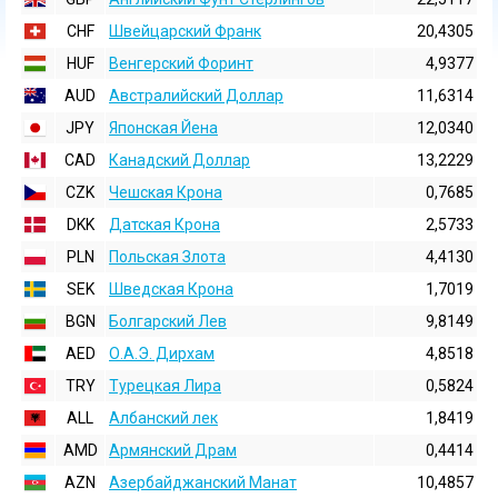
CHF
Швейцарский Франк
20,4305
HUF
Венгерский Форинт
4,9377
AUD
Австралийский Доллар
11,6314
JPY
Японская Йена
12,0340
CAD
Канадский Доллар
13,2229
CZK
Чешская Крона
0,7685
DKK
Датская Крона
2,5733
PLN
Польская Злота
4,4130
SEK
Шведская Крона
1,7019
BGN
Болгарский Лев
9,8149
AED
О.А.Э. Дирхам
4,8518
TRY
Турецкая Лира
0,5824
ALL
Албанский лек
1,8419
AMD
Армянский Драм
0,4414
AZN
Азербайджанский Манат
10,4857