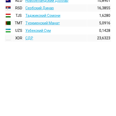
NZD
Новозеландский Доллар
10,8901
RSD
Сербский Динар
16,3855
TJS
Таджикский Сомони
1,6280
TMT
Туркменский Манат
5,0916
UZS
Узбекский Сум
0,1428
XDR
СДР
23,6323