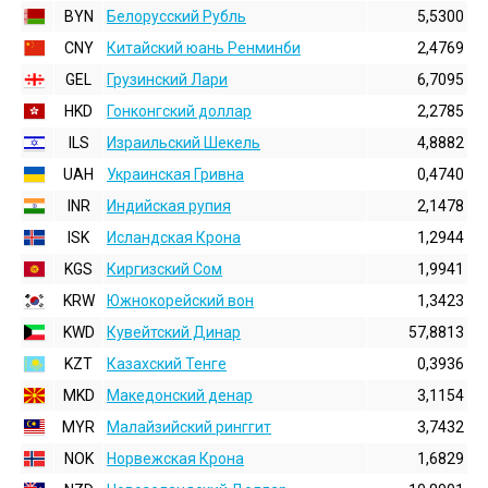
BYN
Белорусский Рубль
5,5300
CNY
Китайский юань Ренминби
2,4769
GEL
Грузинский Лари
6,7095
HKD
Гонконгский доллаp
2,2785
ILS
Израильский Шекель
4,8882
UAH
Украинская Гривна
0,4740
INR
Индийская pупия
2,1478
ISK
Исландская Крона
1,2944
KGS
Киргизский Сом
1,9941
KRW
Южнокорейский вон
1,3423
KWD
Кувейтский Динар
57,8813
KZT
Казахский Тенге
0,3936
MKD
Македонский денар
3,1154
MYR
Малайзийский ринггит
3,7432
NOK
Норвежская Крона
1,6829