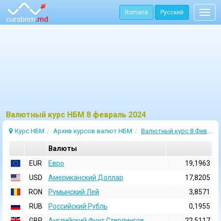
Romana
Русский
Togg
navig
Bалютный курс НБМ 8 февраль 2024
Курс НБМ
Архив курсов валют НБМ
Валютный курс 8 Февраль 2024
Валюты
EUR
Евро
19,1963
USD
Aмериканский Доллар
17,8205
RON
Румынский Лей
3,8571
RUB
Российский Рубль
0,1955
GBP
Английский Фунт Стерлингов
22,5117