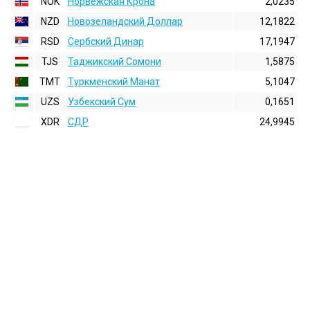
NOK
Норвежская Крона
2,0235
NZD
Новозеландский Доллар
12,1822
RSD
Сербский Динар
17,1947
TJS
Таджикский Сомони
1,5875
TMT
Туркменский Манат
5,1047
UZS
Узбекский Сум
0,1651
XDR
СДР
24,9945