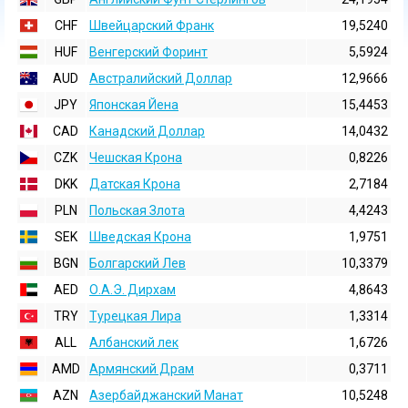
CHF
Швейцарский Франк
19,5240
HUF
Венгерский Форинт
5,5924
AUD
Австралийский Доллар
12,9666
JPY
Японская Йена
15,4453
CAD
Канадский Доллар
14,0432
CZK
Чешская Крона
0,8226
DKK
Датская Крона
2,7184
PLN
Польская Злота
4,4243
SEK
Шведская Крона
1,9751
BGN
Болгарский Лев
10,3379
AED
О.А.Э. Дирхам
4,8643
TRY
Турецкая Лира
1,3314
ALL
Албанский лек
1,6726
AMD
Армянский Драм
0,3711
AZN
Азербайджанский Манат
10,5248