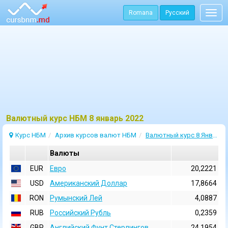
Romana
Русский
Togg
navig
Bалютный курс НБМ 8 январь 2022
Курс НБМ
Архив курсов валют НБМ
Валютный курс 8 Январь 2022
Валюты
EUR
Евро
20,2221
USD
Aмериканский Доллар
17,8664
RON
Румынский Лей
4,0887
RUB
Российский Рубль
0,2359
GBP
Английский Фунт Стерлингов
24,1954