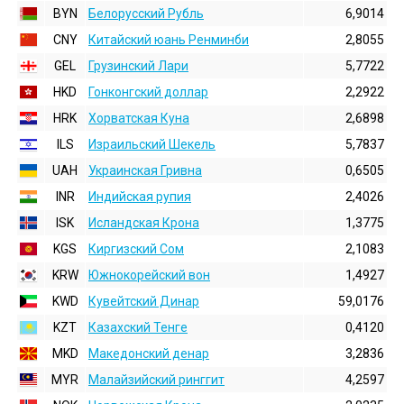
BYN
Белорусский Рубль
6,9014
CNY
Китайский юань Ренминби
2,8055
GEL
Грузинский Лари
5,7722
HKD
Гонконгский доллаp
2,2922
HRK
Хорватская Куна
2,6898
ILS
Израильский Шекель
5,7837
UAH
Украинская Гривна
0,6505
INR
Индийская pупия
2,4026
ISK
Исландская Крона
1,3775
KGS
Киргизский Сом
2,1083
KRW
Южнокорейский вон
1,4927
KWD
Кувейтский Динар
59,0176
KZT
Казахский Тенге
0,4120
MKD
Македонский денар
3,2836
MYR
Малайзийский ринггит
4,2597