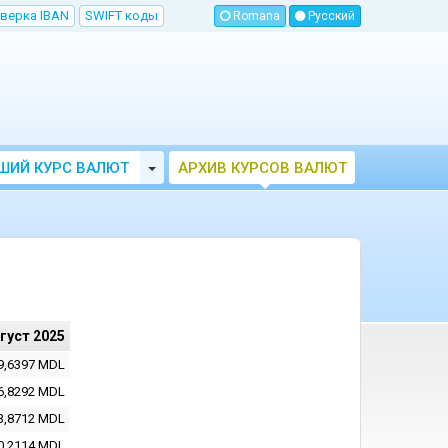
верка IBAN
SWIFT коды
Romana
Русский
Toggle Dropdown
ШИЙ КУРС ВАЛЮТ
АРХИВ КУРСОВ ВАЛЮТ
МОЛДОВЫ
НБМ
вгуст 2025
9,6397
MDL
6,8292
MDL
3,8712
MDL
0,2114
MDL