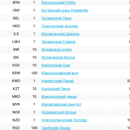
BYN
1
Белорусский Рубль
CNY
1
Китайский юань Ренминби
GEL
1
Грузинский Лари
HKD
1
Гонконгский доллаp
ILS
1
Израильский Шекель
UAH
1
Украинская Гривна
INR
10
Индийская pупия
ISK
10
Исландская Крона
KGS
10
Киргизский Сом
KRW
100
Южнокорейский вон
KWD
1
Кувейтский Динар
5
KZT
10
Казахский Тенге
MKD
10
Македонский денар
MYR
1
Малайзийский ринггит
NOK
1
Норвежская Крона
NZD
1
Новозеландский Доллар
1
RSD
100
Сербский Динар
1