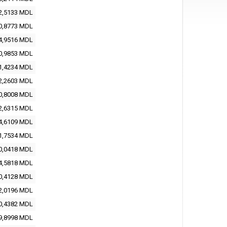
2,5133
MDL
0,8773
MDL
4,9516
MDL
0,9853
MDL
1,4234
MDL
2,2603
MDL
0,8008
MDL
2,6315
MDL
4,6109
MDL
1,7534
MDL
0,0418
MDL
4,5818
MDL
0,4128
MDL
2,0196
MDL
0,4382
MDL
9,8998
MDL