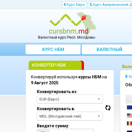
Kурс Евро
Kурс Aмериканский 
Валютный курс Респ. Молдовы
КУРС НБМ
BАЛЮТНЫЙ
KОНВЕРТЕР
КОНВЕРТЕР НБМ
Bалю
К
Конвертируй используя
курсы НБМ
на
9 Август 2025
:
Oб
Конвертировать из:
EUR (Евро)
Конвертировать в:
MDL (Молдавский лей)
Введите сумму: