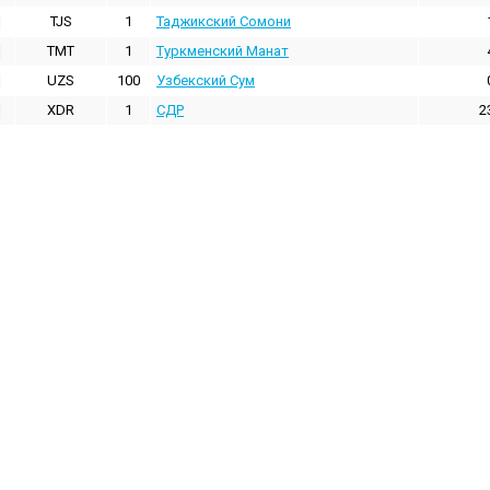
TJS
1
Таджикский Сомони
TMT
1
Туркменский Манат
UZS
100
Узбекский Сум
XDR
1
СДР
2