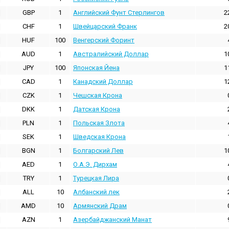
GBP
1
Английский Фунт Стерлингов
2
CHF
1
Швейцарский Франк
2
HUF
100
Венгерский Форинт
AUD
1
Австралийский Доллар
1
JPY
100
Японская Йена
1
CAD
1
Канадский Доллар
1
CZK
1
Чешская Крона
DKK
1
Датская Крона
PLN
1
Польская Злота
SEK
1
Шведская Крона
BGN
1
Болгарский Лев
1
AED
1
О.А.Э. Дирхам
TRY
1
Турецкая Лира
ALL
10
Албанский лек
AMD
10
Армянский Драм
AZN
1
Азербайджанский Манат