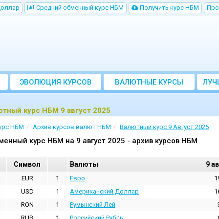
Доллар
Cредний обменный курс НБM
Получить курс НБМ
Про
ЭВОЛЮЦИЯ КУРСОВ
ВАЛЮТНЫЕ КУРСЫ
ЛУЧ
БАНКОВ
тный курс НБМ 9 август 2025
урс НБМ
Архив курсов валют НБМ
Валютный курс 9 Август 2025
менный курс НБМ на 9 август 2025 - архив курсов НБМ
Cимвол
Валюты
9 а
EUR
1
Евро
1
USD
1
Aмериканский Доллар
1
RON
1
Румынский Лей
RUB
1
Российский Рубль