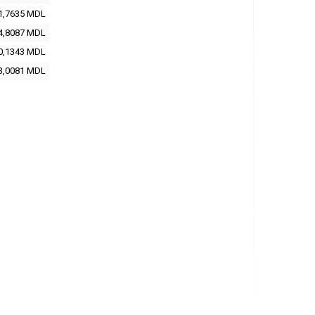
1,7635
MDL
4,8087
MDL
0,1343
MDL
3,0081
MDL