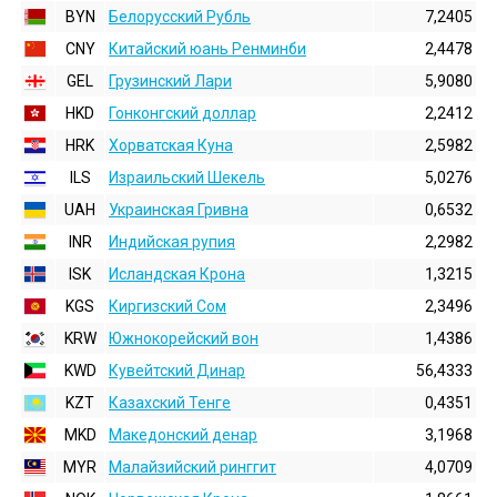
BYN
Белорусский Рубль
7,2405
CNY
Китайский юань Ренминби
2,4478
GEL
Грузинский Лари
5,9080
HKD
Гонконгский доллаp
2,2412
HRK
Хорватская Куна
2,5982
ILS
Израильский Шекель
5,0276
UAH
Украинская Гривна
0,6532
INR
Индийская pупия
2,2982
ISK
Исландская Крона
1,3215
KGS
Киргизский Сом
2,3496
KRW
Южнокорейский вон
1,4386
KWD
Кувейтский Динар
56,4333
KZT
Казахский Тенге
0,4351
MKD
Македонский денар
3,1968
MYR
Малайзийский ринггит
4,0709