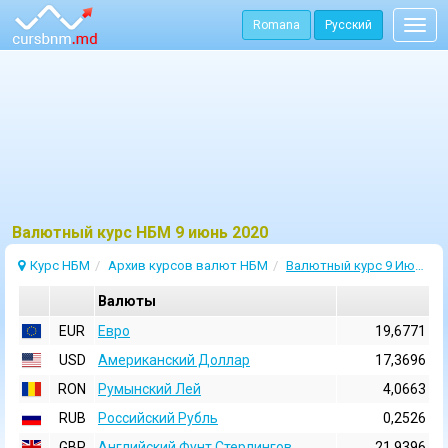
Romana
Русский
Togg
navig
Bалютный курс НБМ 9 июнь 2020
Курс НБМ
Архив курсов валют НБМ
Валютный курс 9 Июнь 2020
Валюты
EUR
Евро
19,6771
USD
Aмериканский Доллар
17,3696
RON
Румынский Лей
4,0663
RUB
Российский Рубль
0,2526
GBP
Английский Фунт Стерлингов
21,9396