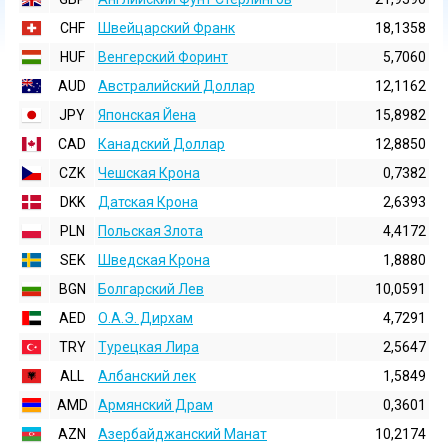
CHF
Швейцарский Франк
18,1358
HUF
Венгерский Форинт
5,7060
AUD
Австралийский Доллар
12,1162
JPY
Японская Йена
15,8982
CAD
Канадский Доллар
12,8850
CZK
Чешская Крона
0,7382
DKK
Датская Крона
2,6393
PLN
Польская Злота
4,4172
SEK
Шведская Крона
1,8880
BGN
Болгарский Лев
10,0591
AED
О.А.Э. Дирхам
4,7291
TRY
Турецкая Лира
2,5647
ALL
Албанский лек
1,5849
AMD
Армянский Драм
0,3601
AZN
Азербайджанский Манат
10,2174