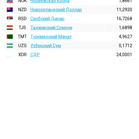
NOK
Норвежская Крона
1,8661
NZD
Новозеландский Доллар
11,2920
RSD
Сербский Динар
16,7268
TJS
Таджикский Сомони
1,6898
TMT
Туркменский Манат
4,9627
UZS
Узбекский Сум
0,1712
XDR
СДР
24,0001