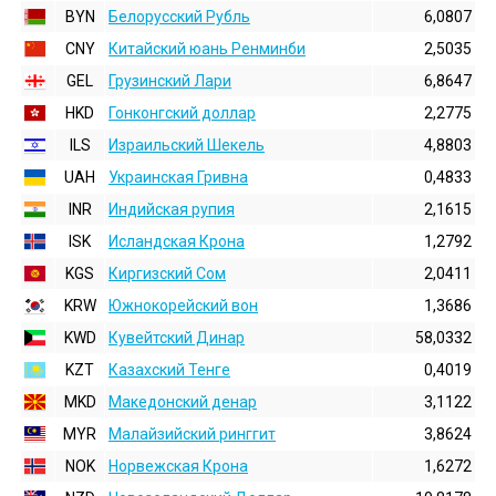
BYN
Белорусский Рубль
6,0807
CNY
Китайский юань Ренминби
2,5035
GEL
Грузинский Лари
6,8647
HKD
Гонконгский доллаp
2,2775
ILS
Израильский Шекель
4,8803
UAH
Украинская Гривна
0,4833
INR
Индийская pупия
2,1615
ISK
Исландская Крона
1,2792
KGS
Киргизский Сом
2,0411
KRW
Южнокорейский вон
1,3686
KWD
Кувейтский Динар
58,0332
KZT
Казахский Тенге
0,4019
MKD
Македонский денар
3,1122
MYR
Малайзийский ринггит
3,8624
NOK
Норвежская Крона
1,6272