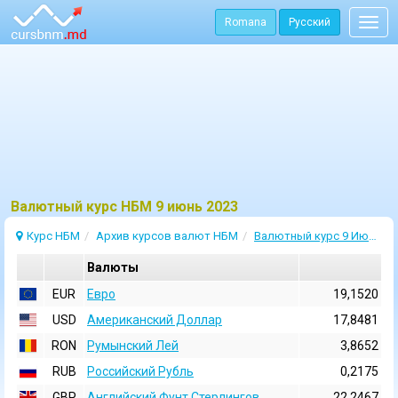
Romana
Русский
Togg
navig
Bалютный курс НБМ 9 июнь 2023
Курс НБМ
Архив курсов валют НБМ
Валютный курс 9 Июнь 2023
Валюты
EUR
Евро
19,1520
USD
Aмериканский Доллар
17,8481
RON
Румынский Лей
3,8652
RUB
Российский Рубль
0,2175
GBP
Английский Фунт Стерлингов
22,2467