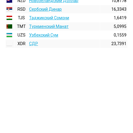
NZD
Новозеландский Доллар
10,8178
RSD
Сербский Динар
16,3343
TJS
Таджикский Сомони
1,6419
TMT
Туркменский Манат
5,0995
UZS
Узбекский Сум
0,1559
XDR
СДР
23,7391