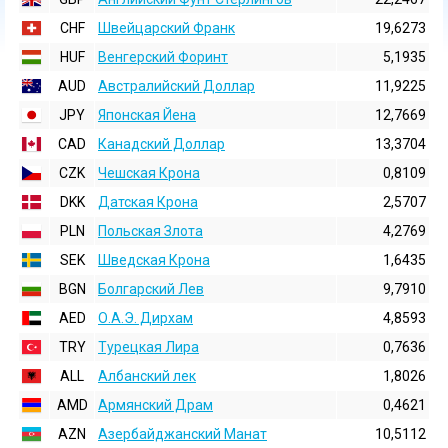
CHF
Швейцарский Франк
19,6273
HUF
Венгерский Форинт
5,1935
AUD
Австралийский Доллар
11,9225
JPY
Японская Йена
12,7669
CAD
Канадский Доллар
13,3704
CZK
Чешская Крона
0,8109
DKK
Датская Крона
2,5707
PLN
Польская Злота
4,2769
SEK
Шведская Крона
1,6435
BGN
Болгарский Лев
9,7910
AED
О.А.Э. Дирхам
4,8593
TRY
Турецкая Лира
0,7636
ALL
Албанский лек
1,8026
AMD
Армянский Драм
0,4621
AZN
Азербайджанский Манат
10,5112