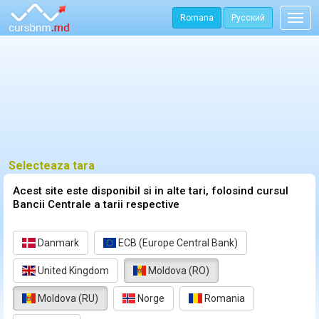
Romana
Русский
Togg
navig
Selecteaza tara
Acest site este disponibil si in alte tari, folosind cursul
Bancii Centrale a tarii respective
Danmark
ECB (Europe Central Bank)
United Kingdom
Moldova (RO)
Moldova (RU)
Norge
Romania