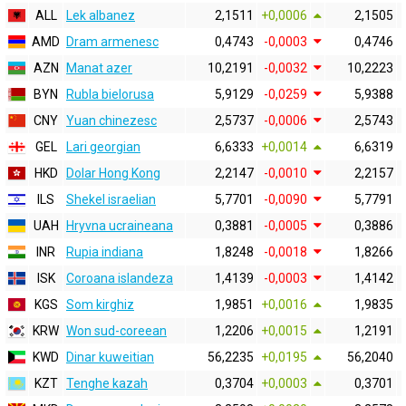
ALL
Lek albanez
2,1511
+0,0006
2,1505
AMD
Dram armenesc
0,4743
-0,0003
0,4746
AZN
Manat azer
10,2191
-0,0032
10,2223
BYN
Rubla bielorusa
5,9129
-0,0259
5,9388
CNY
Yuan chinezesc
2,5737
-0,0006
2,5743
GEL
Lari georgian
6,6333
+0,0014
6,6319
HKD
Dolar Hong Kong
2,2147
-0,0010
2,2157
ILS
Shekel israelian
5,7701
-0,0090
5,7791
UAH
Hryvna ucraineana
0,3881
-0,0005
0,3886
INR
Rupia indiana
1,8248
-0,0018
1,8266
ISK
Coroana islandeza
1,4139
-0,0003
1,4142
KGS
Som kirghiz
1,9851
+0,0016
1,9835
KRW
Won sud-coreean
1,2206
+0,0015
1,2191
KWD
Dinar kuweitian
56,2235
+0,0195
56,2040
KZT
Tenghe kazah
0,3704
+0,0003
0,3701