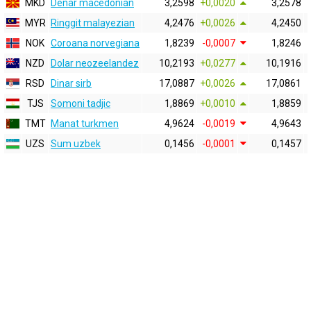
MKD
Denar macedonian
3,2598
+0,0020
3,2578
MYR
Ringgit malayezian
4,2476
+0,0026
4,2450
NOK
Coroana norvegiana
1,8239
-0,0007
1,8246
NZD
Dolar neozeelandez
10,2193
+0,0277
10,1916
RSD
Dinar sirb
17,0887
+0,0026
17,0861
TJS
Somoni tadjic
1,8869
+0,0010
1,8859
TMT
Manat turkmen
4,9624
-0,0019
4,9643
UZS
Sum uzbek
0,1456
-0,0001
0,1457