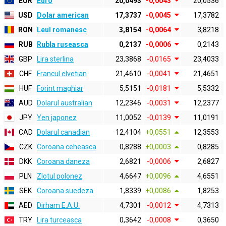
EUR
Euro
20,0493
-0,0043
20,0536
USD
Dolar american
17,3737
-0,0045
17,3782
RON
Leul romanesc
3,8154
-0,0064
3,8218
RUB
Rubla ruseasca
0,2137
-0,0006
0,2143
GBP
Lira sterlina
23,3868
-0,0165
23,4033
CHF
Francul elvetian
21,4610
-0,0041
21,4651
HUF
Forint maghiar
5,5151
-0,0181
5,5332
AUD
Dolarul australian
12,2346
-0,0031
12,2377
JPY
Yen japonez
11,0052
-0,0139
11,0191
CAD
Dolarul canadian
12,4104
+0,0551
12,3553
CZK
Coroana ceheasca
0,8288
+0,0003
0,8285
DKK
Coroana daneza
2,6821
-0,0006
2,6827
PLN
Zlotul polonez
4,6647
+0,0096
4,6551
SEK
Coroana suedeza
1,8339
+0,0086
1,8253
AED
Dirham E.A.U.
4,7301
-0,0012
4,7313
TRY
Lira turceasca
0,3642
-0,0008
0,3650