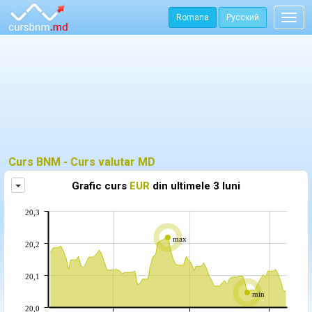
Romana
Русский
Togg
navig
Curs BNM - Curs valutar MD
Afiseaza grafic curs valutar BNM in alta moneda
Grafic curs
EUR
din ultimele 3 luni
20,3
max
20,2
20,1
min
20,0