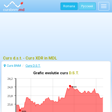
Romana
Русский
Togg
navig
Curs d.s.t. - Curs XDR in MDL
Curs BNM
Curs D.S.T.
Grafic evolutie curs
D.S.T.
24,2
max
24,0
23,8
23,6
min