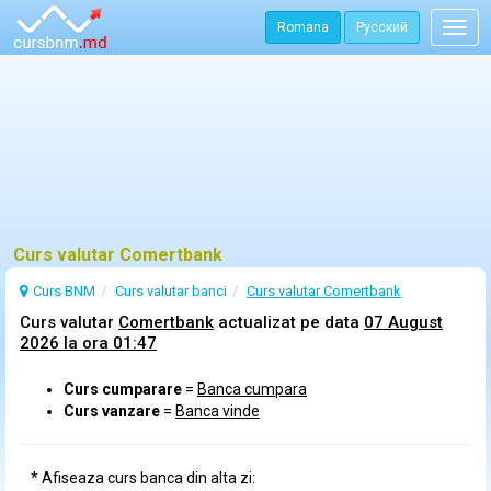
Romana
Русский
Togg
navig
Curs valutar Comertbank
Curs BNM
Curs
valutar
banci
Curs valutar Comertbank
Curs valutar
Comertbank
actualizat pe data
07 August
2026 la ora 01:47
Curs cumparare
=
Banca cumpara
Curs vanzare
=
Banca vinde
* Afiseaza curs banca din alta zi: