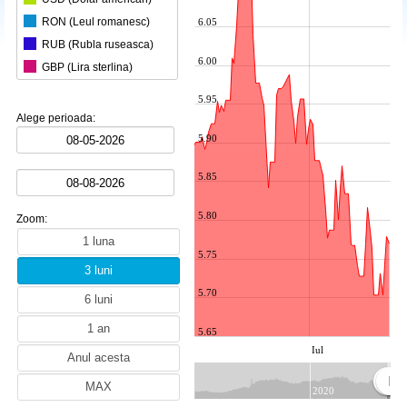
RON (Leul romanesc)
6.05
RUB (Rubla ruseasca)
6.00
GBP (Lira sterlina)
CHF (Francul elvetian)
5.95
HUF (Forint maghiar)
Alege perioada:
AUD (Dolarul australian)
5.90
JPY (Yen japonez)
5.85
CAD (Dolarul canadian)
CZK (Coroana ceheasca)
5.80
Zoom:
DKK (Coroana daneza)
PLN (Zlotul polonez)
5.75
SEK (Coroana suedeza)
5.70
BGN (Leva bulgareasca)
AED (Dirham E.A.U.)
5.65
TRY (Lira turceasca)
Iul
ALL (Lek albanez)
AMD (Dram armenesc)
2020