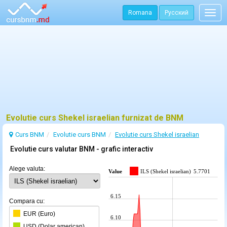
Romana
Русский
Togg
navig
Evolutie curs Shekel israelian furnizat de BNM
Curs BNM
Evolutie curs BNM
Evolutie curs Shekel israelian
Evolutie curs valutar BNM - grafic interactiv
Alege valuta:
Value
ILS (Shekel israelian)
5.7701
6.15
Compara cu:
EUR (Euro)
6.10
USD (Dolar american)