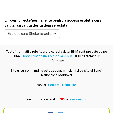
TJS (Somoni tadjic)
TMT (Manat turkmen)
UZS (Sum uzbek)
Link-uri directe/permanente pentru a accesa evolutie curs
valutar cu valuta dorita deja selectata:
Evolutie curs Shekel israelian
Toate informatiile referitoare la cursul valutar BNM sunt preluate de pe
site-ul
Bancii Nationale a Moldovei (BNM)
si au caracter pur
informativ.
Site-ul cursbnm.md nu este asociat in niciun fel cu site-ul Bancii
Nationale a Moldovei
Vezi si:
Contact
-
Harta site
un produs preparat cu
de
layerzero.ro