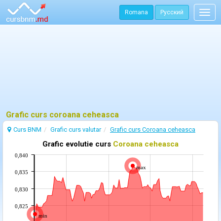
Romana
Русский
Togg
navig
Grafic curs coroana ceheasca
Curs BNM
Grafic curs valutar
Grafic curs Coroana ceheasca
Grafic evolutie curs
Coroana ceheasca
0,840
max
0,835
0,830
0,825
min