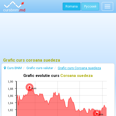
Romana
Русский
Togg
navig
Grafic curs coroana suedeza
Curs BNM
Grafic curs valutar
Grafic curs Coroana suedeza
Grafic evolutie curs
Coroana suedeza
1,90
max
1,88
1,86
1,84
1,82
min