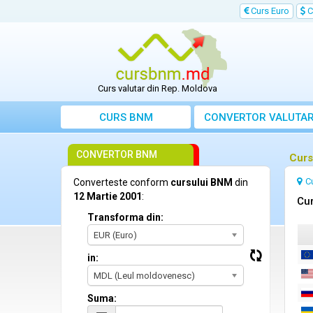
Curs Euro
C
Curs valutar din Rep. Moldova
CURS BNM
CONVERTOR VALUTA
CONVERTOR BNM
Curs
C
Converteste conform
cursului BNM
din
12 Martie 2001
:
Cur
Transforma din:
EUR (Euro)
in:
MDL (Leul moldovenesc)
Suma: