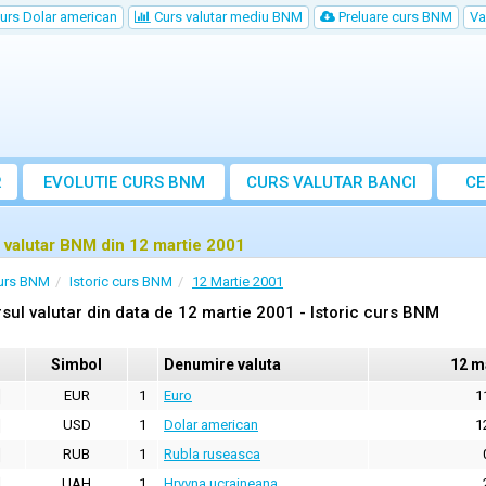
urs Dolar american
Curs valutar mediu BNM
Preluare curs BNM
Va
R
EVOLUTIE CURS BNM
CURS
VALUTAR
BANCI
CE
VA
 valutar BNM din 12 martie 2001
urs BNM
Istoric curs BNM
12 Martie 2001
sul valutar din data de 12 martie 2001 - Istoric curs BNM
Simbol
Denumire valuta
12 m
EUR
1
Euro
1
USD
1
Dolar american
1
RUB
1
Rubla ruseasca
UAH
1
Hryvna ucraineana