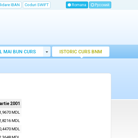
lidare IBAN
Coduri SWIFT
Romana
Русский
Toggle Dropdown
L MAI BUN CURS
ISTORIC CURS BNM
LUTAR MOLDOVA
artie 2001
1,9670 MDL
2,8216 MDL
0,4470 MDL
2,3648 MDL