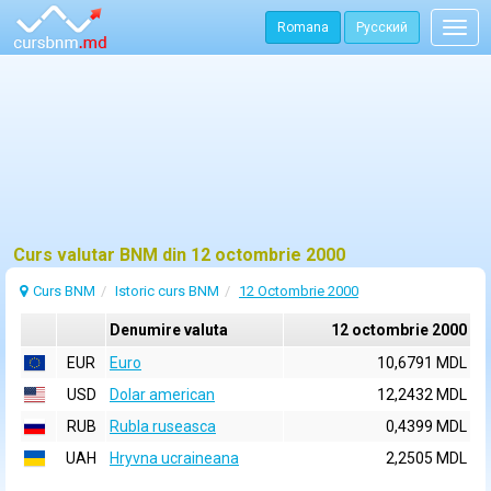
Romana
Русский
Togg
navig
Curs valutar BNM din 12 octombrie 2000
Curs BNM
Istoric curs BNM
12 Octombrie 2000
Denumire valuta
12 octombrie 2000
EUR
Euro
10,6791 MDL
USD
Dolar american
12,2432 MDL
RUB
Rubla ruseasca
0,4399 MDL
UAH
Hryvna ucraineana
2,2505 MDL