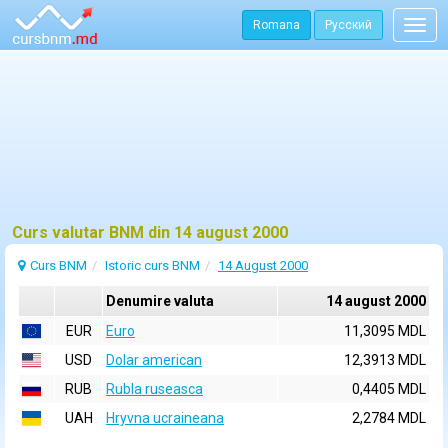
Romana
Русский
Togg
navig
Curs valutar BNM din 14 august 2000
Curs BNM
Istoric curs BNM
14 August 2000
Denumire valuta
14 august 2000
EUR
Euro
11,3095 MDL
USD
Dolar american
12,3913 MDL
RUB
Rubla ruseasca
0,4405 MDL
UAH
Hryvna ucraineana
2,2784 MDL