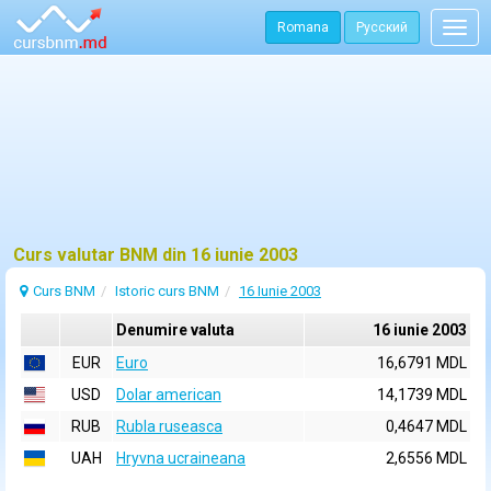
Romana
Русский
Togg
navig
Curs valutar BNM din 16 iunie 2003
Curs BNM
Istoric curs BNM
16 Iunie 2003
Denumire valuta
16 iunie 2003
EUR
Euro
16,6791 MDL
USD
Dolar american
14,1739 MDL
RUB
Rubla ruseasca
0,4647 MDL
UAH
Hryvna ucraineana
2,6556 MDL