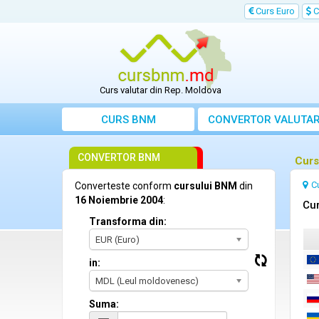
Curs Euro
C
Curs valutar din Rep. Moldova
CURS BNM
CONVERTOR VALUTA
CONVERTOR BNM
Curs
C
Converteste conform
cursului BNM
din
16 Noiembrie 2004
:
Cur
Transforma din:
EUR (Euro)
in:
MDL (Leul moldovenesc)
Suma: