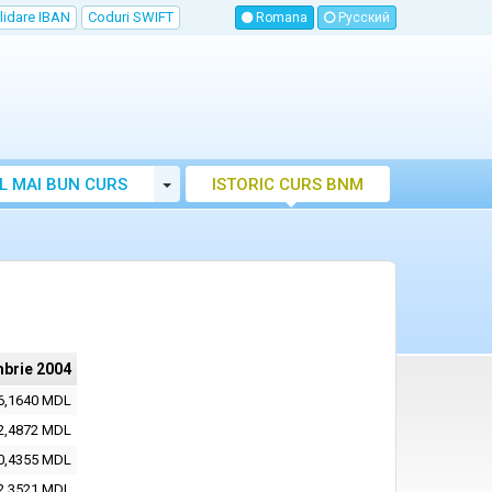
lidare IBAN
Coduri SWIFT
Romana
Русский
Toggle Dropdown
L MAI BUN CURS
ISTORIC CURS BNM
LUTAR MOLDOVA
mbrie 2004
6,1640 MDL
2,4872 MDL
0,4355 MDL
2,3521 MDL