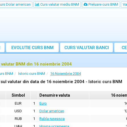
urs Dolar american
Curs valutar mediu BNM
Preluare curs BNM
Va
R
EVOLUTIE CURS BNM
CURS
VALUTAR
BANCI
CE
VA
 valutar BNM din 16 noiembrie 2004
urs BNM
Istoric curs BNM
16 Noiembrie 2004
sul valutar din data de 16 noiembrie 2004 - Istoric curs BNM
Simbol
Denumire valuta
16 noie
EUR
1
Euro
1
USD
1
Dolar american
1
RUB
1
Rubla ruseasca
UAH
1
Hryvna ucraineana