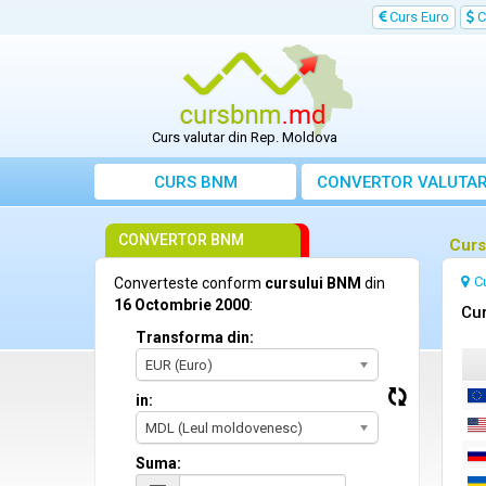
Curs Euro
C
Curs valutar din Rep. Moldova
CURS BNM
CONVERTOR VALUTA
CONVERTOR BNM
Curs
C
Converteste conform
cursului BNM
din
16 Octombrie 2000
:
Cur
Transforma din:
EUR (Euro)
in:
MDL (Leul moldovenesc)
Suma: