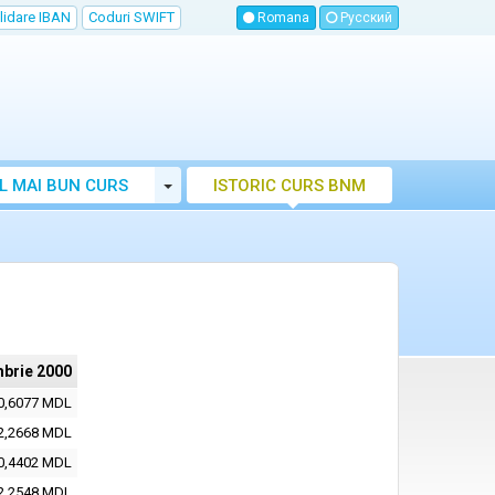
lidare IBAN
Coduri SWIFT
Romana
Русский
Toggle Dropdown
L MAI BUN CURS
ISTORIC CURS BNM
LUTAR MOLDOVA
brie 2000
0,6077 MDL
2,2668 MDL
0,4402 MDL
2,2548 MDL