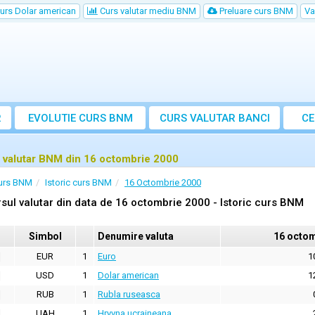
urs Dolar american
Curs valutar mediu BNM
Preluare curs BNM
Va
R
EVOLUTIE CURS BNM
CURS
VALUTAR
BANCI
CE
VA
 valutar BNM din 16 octombrie 2000
urs BNM
Istoric curs BNM
16 Octombrie 2000
sul valutar din data de 16 octombrie 2000 - Istoric curs BNM
Simbol
Denumire valuta
16 octom
EUR
1
Euro
1
USD
1
Dolar american
1
RUB
1
Rubla ruseasca
UAH
1
Hryvna ucraineana