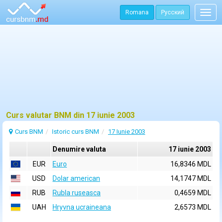
Romana
Русский
Togg
navig
Curs valutar BNM din 17 iunie 2003
Curs BNM
Istoric curs BNM
17 Iunie 2003
Denumire valuta
17 iunie 2003
EUR
Euro
16,8346 MDL
USD
Dolar american
14,1747 MDL
RUB
Rubla ruseasca
0,4659 MDL
UAH
Hryvna ucraineana
2,6573 MDL