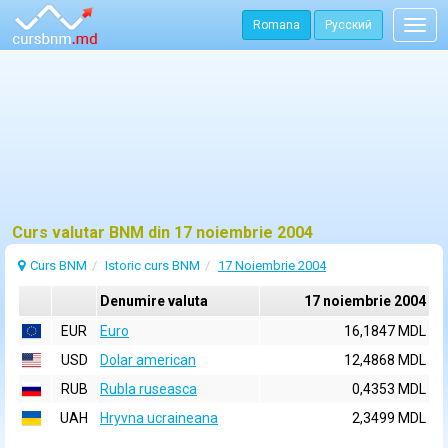
Romana
Русский
Togg
navig
Curs valutar BNM din 17 noiembrie 2004
Curs BNM
Istoric curs BNM
17 Noiembrie 2004
Denumire valuta
17 noiembrie 2004
EUR
Euro
16,1847 MDL
USD
Dolar american
12,4868 MDL
RUB
Rubla ruseasca
0,4353 MDL
UAH
Hryvna ucraineana
2,3499 MDL