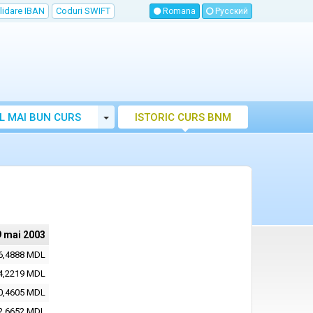
lidare IBAN
Coduri SWIFT
Romana
Русский
Toggle Dropdown
L MAI BUN CURS
ISTORIC CURS BNM
LUTAR MOLDOVA
9 mai 2003
6,4888 MDL
4,2219 MDL
0,4605 MDL
2,6652 MDL