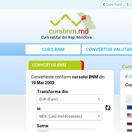
Curs Euro
C
Curs valutar din Rep. Moldova
CURS BNM
CONVERTOR VALUTA
CONVERTOR BNM
Curs
C
Converteste conform
cursului BNM
din
19 Mai 2003
:
Cur
Transforma din:
EUR (Euro)
in:
MDL (Leul moldovenesc)
Suma: