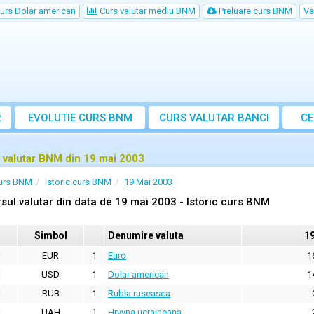
urs Dolar american
Curs valutar mediu BNM
Preluare curs BNM
Va
R
EVOLUTIE CURS BNM
CURS
VALUTAR
BANCI
CE
VA
 valutar BNM din 19 mai 2003
urs BNM
Istoric curs BNM
19 Mai 2003
sul valutar din data de 19 mai 2003 - Istoric curs BNM
Simbol
Denumire valuta
1
EUR
1
Euro
1
USD
1
Dolar american
1
RUB
1
Rubla ruseasca
UAH
1
Hryvna ucraineana