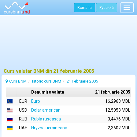
Romana
Русский
Togg
navig
Curs valutar BNM din 21 februarie 2005
Curs BNM
Istoric curs BNM
21 Februarie 2005
Denumire valuta
21 februarie 2005
EUR
Euro
16,2963 MDL
USD
Dolar american
12,5053 MDL
RUB
Rubla ruseasca
0,4476 MDL
UAH
Hryvna ucraineana
2,3602 MDL