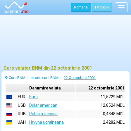
Romana
Русский
Togg
navig
Curs valutar BNM din 22 octombrie 2001
Curs BNM
Istoric curs BNM
22 Octombrie 2001
Denumire valuta
22 octombrie 2001
EUR
Euro
11,5729 MDL
USD
Dolar american
12,8524 MDL
RUB
Rubla ruseasca
0,4348 MDL
UAH
Hryvna ucraineana
2,4282 MDL