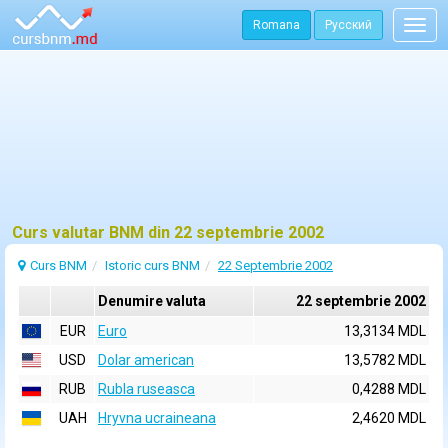
Romana
Русский
Togg
navig
Curs valutar BNM din 22 septembrie 2002
Curs BNM
Istoric curs BNM
22 Septembrie 2002
Denumire valuta
22 septembrie 2002
EUR
Euro
13,3134 MDL
USD
Dolar american
13,5782 MDL
RUB
Rubla ruseasca
0,4288 MDL
UAH
Hryvna ucraineana
2,4620 MDL