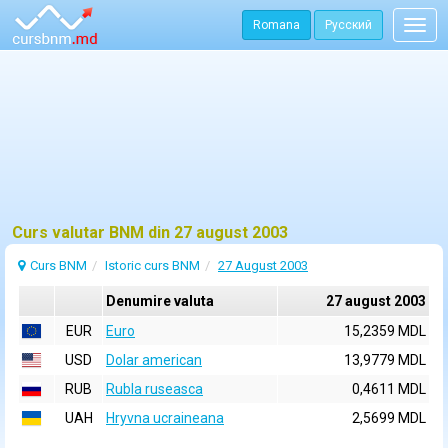
Romana
Русский
Togg
navig
Curs valutar BNM din 27 august 2003
Curs BNM
Istoric curs BNM
27 August 2003
Denumire valuta
27 august 2003
EUR
Euro
15,2359 MDL
USD
Dolar american
13,9779 MDL
RUB
Rubla ruseasca
0,4611 MDL
UAH
Hryvna ucraineana
2,5699 MDL