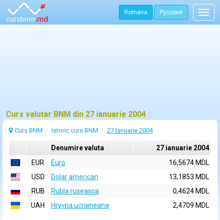
Romana
Русский
Togg
navig
Curs valutar BNM din 27 ianuarie 2004
Curs BNM
Istoric curs BNM
27 Ianuarie 2004
Denumire valuta
27 ianuarie 2004
EUR
Euro
16,5674 MDL
USD
Dolar american
13,1853 MDL
RUB
Rubla ruseasca
0,4624 MDL
UAH
Hryvna ucraineana
2,4709 MDL