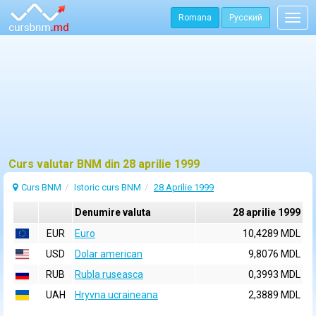
Romana
Русский
Togg
navig
Curs valutar BNM din 28 aprilie 1999
Curs BNM
Istoric curs BNM
28 Aprilie 1999
Denumire valuta
28 aprilie 1999
EUR
Euro
10,4289 MDL
USD
Dolar american
9,8076 MDL
RUB
Rubla ruseasca
0,3993 MDL
UAH
Hryvna ucraineana
2,3889 MDL