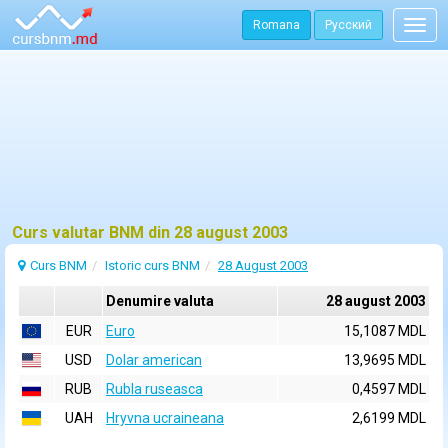
Romana
Русский
Togg
navig
Curs valutar BNM din 28 august 2003
Curs BNM
Istoric curs BNM
28 August 2003
Denumire valuta
28 august 2003
EUR
Euro
15,1087 MDL
USD
Dolar american
13,9695 MDL
RUB
Rubla ruseasca
0,4597 MDL
UAH
Hryvna ucraineana
2,6199 MDL