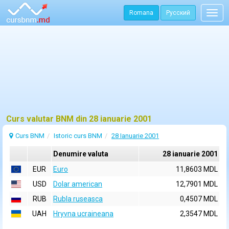
Romana
Русский
Togg
navig
Curs valutar BNM din 28 ianuarie 2001
Curs BNM
Istoric curs BNM
28 Ianuarie 2001
Denumire valuta
28 ianuarie 2001
EUR
Euro
11,8603 MDL
USD
Dolar american
12,7901 MDL
RUB
Rubla ruseasca
0,4507 MDL
UAH
Hryvna ucraineana
2,3547 MDL