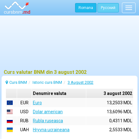
Romana
Русский
Togg
navig
Curs valutar BNM din 3 august 2002
Curs BNM
Istoric curs BNM
3 August 2002
Denumire valuta
3 august 2002
EUR
Euro
13,2503 MDL
USD
Dolar american
13,6096 MDL
RUB
Rubla ruseasca
0,4311 MDL
UAH
Hryvna ucraineana
2,5533 MDL