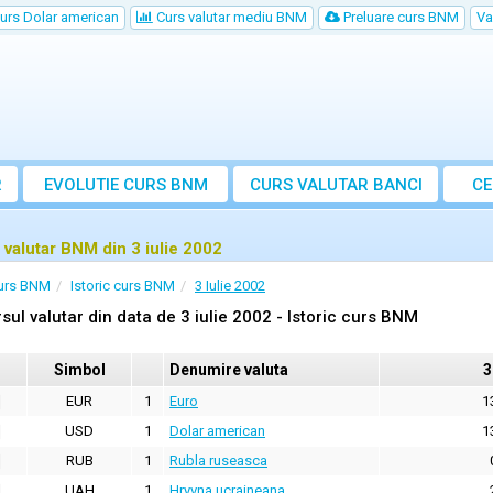
urs Dolar american
Curs valutar mediu BNM
Preluare curs BNM
Va
R
EVOLUTIE CURS BNM
CURS
VALUTAR
BANCI
CE
VA
 valutar BNM din 3 iulie 2002
urs BNM
Istoric curs BNM
3 Iulie 2002
sul valutar din data de 3 iulie 2002 - Istoric curs BNM
Simbol
Denumire valuta
3
EUR
1
Euro
1
USD
1
Dolar american
1
RUB
1
Rubla ruseasca
UAH
1
Hryvna ucraineana