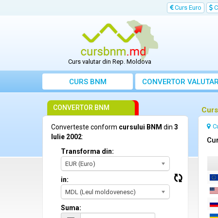
Curs Euro
C
Curs valutar din Rep. Moldova
CURS BNM
CONVERTOR VALUTA
CONVERTOR BNM
Curs
C
Converteste conform
cursului BNM
din
3
Iulie 2002
:
Cur
Transforma din:
EUR (Euro)
in:
MDL (Leul moldovenesc)
Suma: