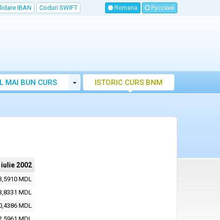
lidare IBAN
Coduri SWIFT
Romana
Русский
Toggle Dropdown
L MAI BUN CURS
ISTORIC CURS BNM
LUTAR MOLDOVA
 iulie 2002
3,5910 MDL
3,8331 MDL
0,4386 MDL
2,5961 MDL