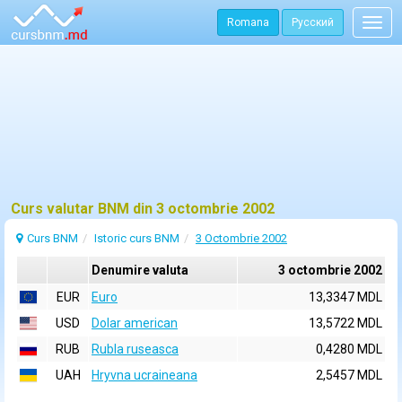
Romana
Русский
Togg
navig
Curs valutar BNM din 3 octombrie 2002
Curs BNM
Istoric curs BNM
3 Octombrie 2002
Denumire valuta
3 octombrie 2002
EUR
Euro
13,3347 MDL
USD
Dolar american
13,5722 MDL
RUB
Rubla ruseasca
0,4280 MDL
UAH
Hryvna ucraineana
2,5457 MDL