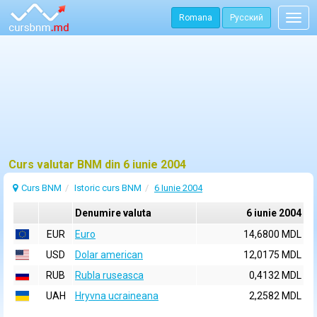
Romana
Русский
Togg
navig
Curs valutar BNM din 6 iunie 2004
Curs BNM
Istoric curs BNM
6 Iunie 2004
Denumire valuta
6 iunie 2004
EUR
Euro
14,6800 MDL
USD
Dolar american
12,0175 MDL
RUB
Rubla ruseasca
0,4132 MDL
UAH
Hryvna ucraineana
2,2582 MDL