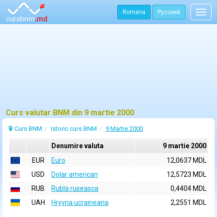
Romana
Русский
Togg
navig
Curs valutar BNM din 9 martie 2000
Curs BNM
Istoric curs BNM
9 Martie 2000
Denumire valuta
9 martie 2000
EUR
Euro
12,0637 MDL
USD
Dolar american
12,5723 MDL
RUB
Rubla ruseasca
0,4404 MDL
UAH
Hryvna ucraineana
2,2551 MDL