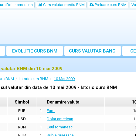
urs Dolar american
Curs valutar mediu BNM
Preluare curs BNM
Va
R
EVOLUTIE CURS BNM
CURS
VALUTAR
BANCI
CE
VA
 valutar BNM din 10 mai 2009
urs BNM
Istoric curs BNM
10 Mai 2009
sul valutar din data de 10 mai 2009 - Istoric curs BNM
Simbol
Denumire valuta
1
EUR
1
Euro
1
USD
1
Dolar american
1
RON
1
Leul romanesc
RUB
1
Rubla ruseasca