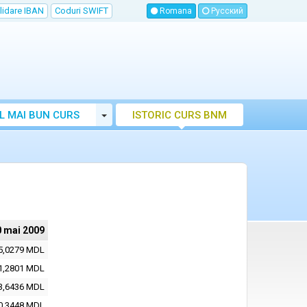
lidare IBAN
Coduri SWIFT
Romana
Русский
Toggle Dropdown
L MAI BUN CURS
ISTORIC CURS BNM
LUTAR MOLDOVA
0 mai 2009
5,0279 MDL
1,2801 MDL
3,6436 MDL
0,3448 MDL