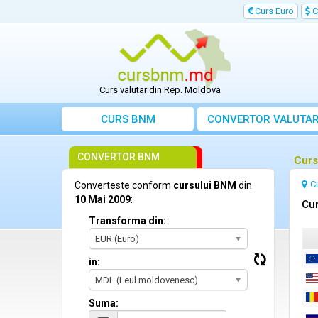
Curs Euro
C
Curs valutar din Rep. Moldova
CURS BNM
CONVERTOR VALUTA
CONVERTOR BNM
Curs
C
Converteste conform
cursului BNM
din
10 Mai 2009
:
Cur
Transforma din:
EUR (Euro)
in:
MDL (Leul moldovenesc)
Suma: