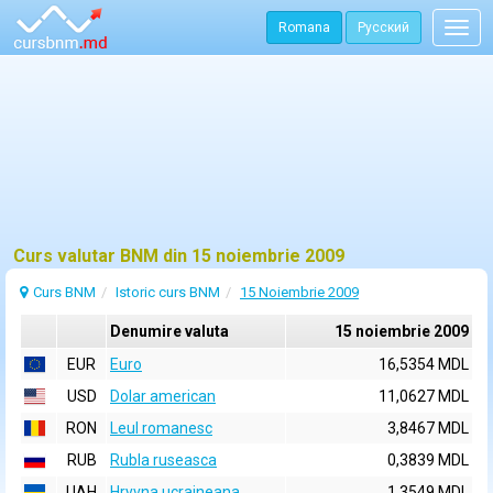
Romana
Русский
Togg
navig
Curs valutar BNM din 15 noiembrie 2009
Curs BNM
Istoric curs BNM
15 Noiembrie 2009
Denumire valuta
15 noiembrie 2009
EUR
Euro
16,5354 MDL
USD
Dolar american
11,0627 MDL
RON
Leul romanesc
3,8467 MDL
RUB
Rubla ruseasca
0,3839 MDL
UAH
Hryvna ucraineana
1,3549 MDL