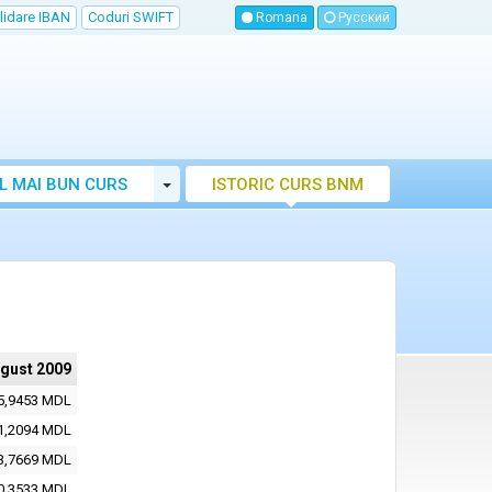
lidare IBAN
Coduri SWIFT
Romana
Русский
Toggle Dropdown
L MAI BUN CURS
ISTORIC CURS BNM
LUTAR MOLDOVA
ugust 2009
5,9453 MDL
1,2094 MDL
3,7669 MDL
0,3533 MDL