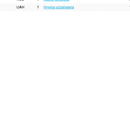
UAH
1
Hryvna ucraineana