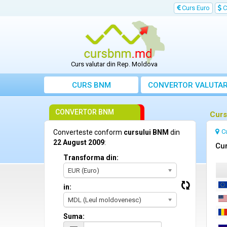
Curs Euro
C
Curs valutar din Rep. Moldova
CURS BNM
CONVERTOR VALUTA
CONVERTOR BNM
Curs
C
Converteste conform
cursului BNM
din
22 August 2009
:
Cur
Transforma din:
EUR (Euro)
in:
MDL (Leul moldovenesc)
Suma: