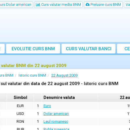
urs Dolar american
Curs valutar mediu BNM
Preluare curs BNM
Va
R
EVOLUTIE CURS BNM
CURS
VALUTAR
BANCI
CE
VA
 valutar BNM din 22 august 2009
urs BNM
Istoric curs BNM
22 August 2009
sul valutar din data de 22 august 2009 - Istoric curs BNM
Simbol
Denumire valuta
22 a
EUR
1
Euro
1
USD
1
Dolar american
1
RON
1
Leul romanesc
RUB
1
Rubla ruseasca