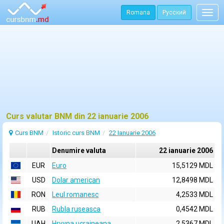
Romana
Русский
Togg
navig
Curs valutar BNM din 22 ianuarie 2006
Curs BNM
Istoric curs BNM
22 Ianuarie 2006
Denumire valuta
22 ianuarie 2006
EUR
Euro
15,5129 MDL
USD
Dolar american
12,8498 MDL
RON
Leul romanesc
4,2533 MDL
RUB
Rubla ruseasca
0,4542 MDL
UAH
Hryvna ucraineana
2,5367 MDL