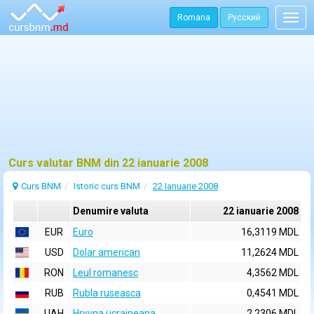
Romana
Русский
Togg
navig
Curs valutar BNM din 22 ianuarie 2008
Curs BNM
Istoric curs BNM
22 Ianuarie 2008
Denumire valuta
22 ianuarie 2008
EUR
Euro
16,3119 MDL
USD
Dolar american
11,2624 MDL
RON
Leul romanesc
4,3562 MDL
RUB
Rubla ruseasca
0,4541 MDL
UAH
Hryvna ucraineana
2,2306 MDL