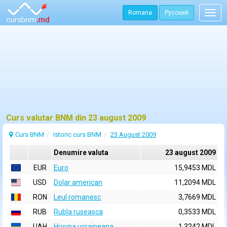
Romana
Русский
Togg
navig
Curs valutar BNM din 23 august 2009
Curs BNM
Istoric curs BNM
23 August 2009
Denumire valuta
23 august 2009
EUR
Euro
15,9453 MDL
USD
Dolar american
11,2094 MDL
RON
Leul romanesc
3,7669 MDL
RUB
Rubla ruseasca
0,3533 MDL
UAH
Hryvna ucraineana
1,3242 MDL