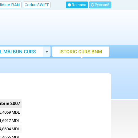
lidare IBAN
Coduri SWIFT
Romana
Русский
Toggle Dropdown
L MAI BUN CURS
ISTORIC CURS BNM
LUTAR MOLDOVA
brie 2007
6,4069 MDL
1,6917 MDL
4,8604 MDL
0,4656 MDL