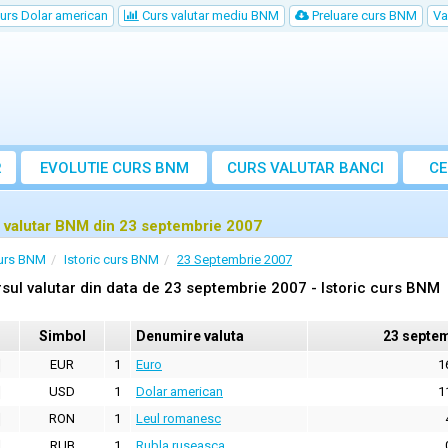
urs Dolar american
Curs valutar mediu BNM
Preluare curs BNM
Va
R
EVOLUTIE CURS BNM
CURS
VALUTAR
BANCI
CE
VA
 valutar BNM din 23 septembrie 2007
urs BNM
Istoric curs BNM
23 Septembrie 2007
sul valutar din data de 23 septembrie 2007 - Istoric curs BNM
Simbol
Denumire valuta
23 septem
EUR
1
Euro
1
USD
1
Dolar american
1
RON
1
Leul romanesc
RUB
1
Rubla ruseasca