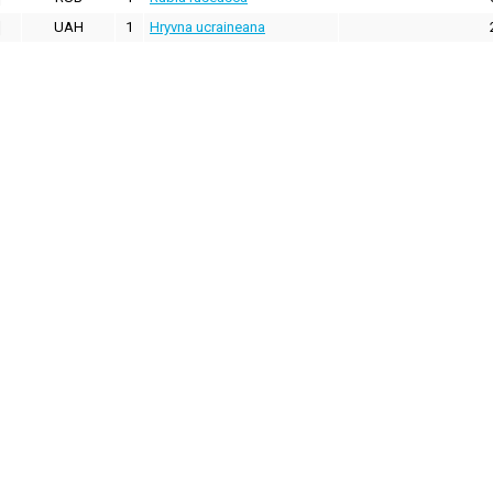
UAH
1
Hryvna ucraineana