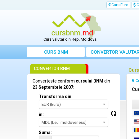
Curs Euro
C
Curs valutar din Rep. Moldova
CURS BNM
CONVERTOR VALUTA
CONVERTOR BNM
Curs
C
Converteste conform
cursului BNM
din
23 Septembrie 2007
:
Cur
Transforma din:
EUR (Euro)
in:
MDL (Leul moldovenesc)
Suma: