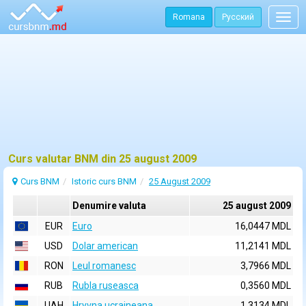
Romana
Русский
Togg
navig
Curs valutar BNM din 25 august 2009
Curs BNM
Istoric curs BNM
25 August 2009
Denumire valuta
25 august 2009
EUR
Euro
16,0447 MDL
USD
Dolar american
11,2141 MDL
RON
Leul romanesc
3,7966 MDL
RUB
Rubla ruseasca
0,3560 MDL
UAH
Hryvna ucraineana
1,3134 MDL