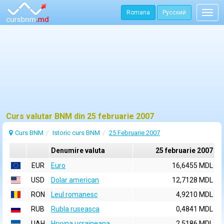
Romana
Русский
Togg
navig
Curs valutar BNM din 25 februarie 2007
Curs BNM
Istoric curs BNM
25 Februarie 2007
Denumire valuta
25 februarie 2007
EUR
Euro
16,6455 MDL
USD
Dolar american
12,7128 MDL
RON
Leul romanesc
4,9210 MDL
RUB
Rubla ruseasca
0,4841 MDL
UAH
Hryvna ucraineana
2,5186 MDL