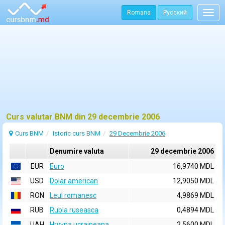
Romana
Русский
Togg
navig
Curs valutar BNM din 29 decembrie 2006
Curs BNM
Istoric curs BNM
29 Decembrie 2006
Denumire valuta
29 decembrie 2006
EUR
Euro
16,9740 MDL
USD
Dolar american
12,9050 MDL
RON
Leul romanesc
4,9869 MDL
RUB
Rubla ruseasca
0,4894 MDL
UAH
Hryvna ucraineana
2,5600 MDL