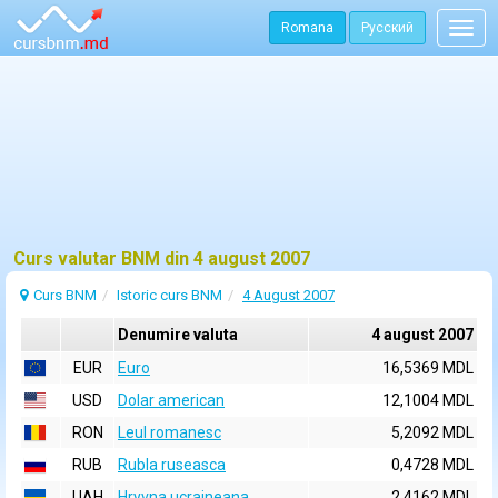
Romana
Русский
Togg
navig
Curs valutar BNM din 4 august 2007
Curs BNM
Istoric curs BNM
4 August 2007
Denumire valuta
4 august 2007
EUR
Euro
16,5369 MDL
USD
Dolar american
12,1004 MDL
RON
Leul romanesc
5,2092 MDL
RUB
Rubla ruseasca
0,4728 MDL
UAH
Hryvna ucraineana
2,4162 MDL